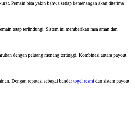
urat. Pemain bisa yakin bahwa setiap kemenangan akan diterima
pemain tetap terlindungi. Sistem ini memberikan rasa aman dan
aruhan dengan peluang menang tertinggi. Kombinasi antara payout
ainan. Dengan reputasi sebagai bandar
togel resmi
dan sistem payout