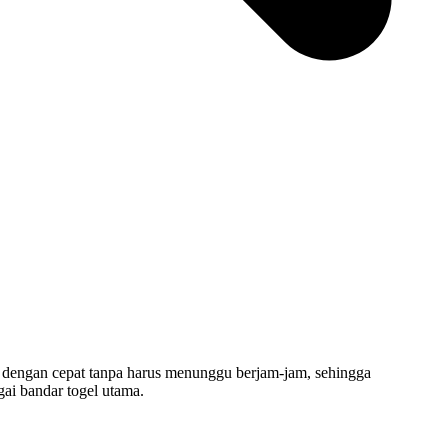
s dengan cepat tanpa harus menunggu berjam-jam, sehingga
ai bandar togel utama.