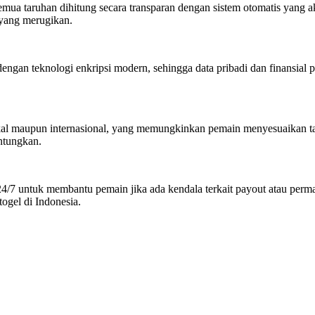
a taruhan dihitung secara transparan dengan sistem otomatis yang ak
 yang merugikan.
engan teknologi enkripsi modern, sehingga data pribadi dan finansial 
okal maupun internasional, yang memungkinkan pemain menyesuaikan t
ntungkan.
/7 untuk membantu pemain jika ada kendala terkait payout atau perm
ogel di Indonesia.