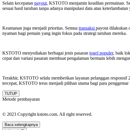
Selain kecepatan
payout
, KSTOTO menjamin keadilan permainan. Semu
sesuai hasil taruhan tanpa adanya manipulasi data atau keterlambatan
Keamanan juga menjadi prioritas. Semua
transaksi
payout dilakukan d
nyaman bagi pemain yang ingin fokus pada strategi taruhan mereka.
KSTOTO menyediakan berbagai jenis pasaran
togel populer
, baik l
cepat dan variasi pasaran membuat pengalaman bermain lebih mengu
Terakhir, KSTOTO selalu memberikan layanan pelanggan responsif 24
tercepat, KSTOTO terus menjadi pilihan utama bagi para penggemar t
TUTUP
Metode pembayaran
© 2023 Copyright kstoto.com. All right reserved.
Baca selengkapnya