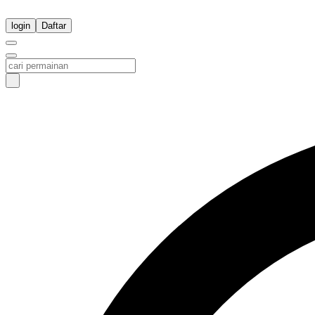
login
Daftar