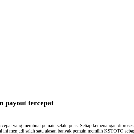
 payout tercepat
 tercepat yang membuat pemain selalu puas. Setiap kemenangan diprose
l ini menjadi salah satu alasan banyak pemain memilih KSTOTO sebag