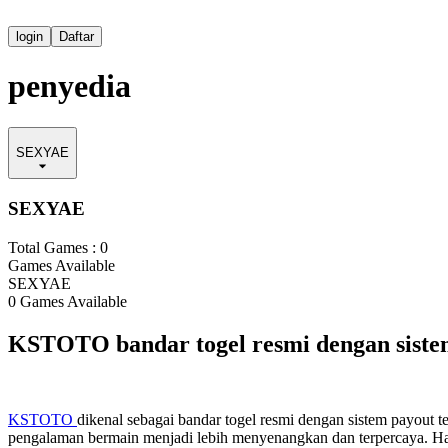
login
Daftar
penyedia
SEXYAE
SEXYAE
Total Games :
0
Games Available
SEXYAE
0
Games Available
KSTOTO bandar togel resmi dengan sistem
KSTOTO
dikenal sebagai bandar togel resmi dengan sistem payout
pengalaman bermain menjadi lebih menyenangkan dan terpercaya. Ha