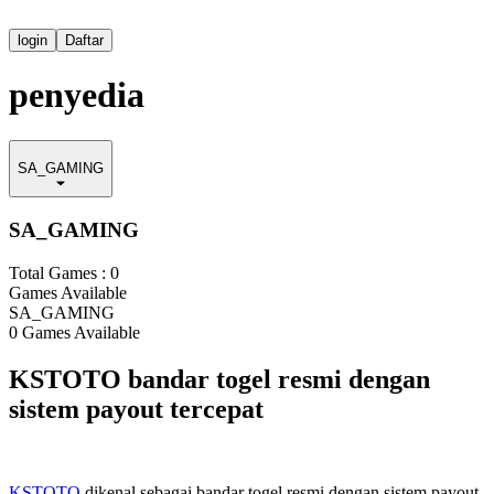
login
Daftar
penyedia
SA_GAMING
SA_GAMING
Total Games :
0
Games Available
SA_GAMING
0
Games Available
KSTOTO bandar togel resmi dengan
sistem payout tercepat
KSTOTO
dikenal sebagai bandar togel resmi dengan sistem payout