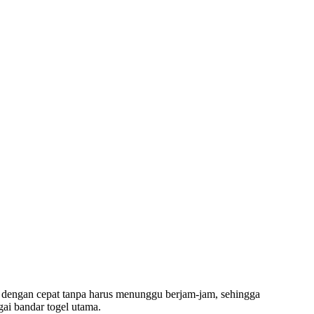
s dengan cepat tanpa harus menunggu berjam-jam, sehingga
ai bandar togel utama.